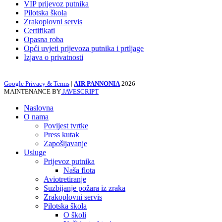
VIP prijevoz putnika
Pilotska škola
Zrakoplovni servis
Certifikati
Opasna roba
Opći uvjeti prijevoza putnika i prtljage
Izjava o privatnosti
Google Privacy & Terms
|
AIR PANNONIA
2026
MAINTENANCE BY
JAVESCRIPT
Naslovna
O nama
Povijest tvrtke
Press kutak
Zapošljavanje
Usluge
Prijevoz putnika
Naša flota
Aviotretiranje
Suzbijanje požara iz zraka
Zrakoplovni servis
Pilotska škola
O školi