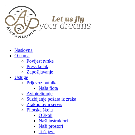
Naslovna
O nama
Povijest tvrtke
Press kutak
Zapošljavanje
Usluge
Prijevoz putnika
Naša flota
Aviotretiranje
Suzbijanje požara iz zraka
Zrakoplovni servis
Pilotska škola
O školi
Naši instruktori
Naši prostori
Tečajevi