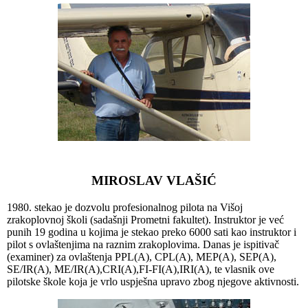
MIROSLAV VLAŠIĆ
1980. stekao je dozvolu profesionalnog pilota na Višoj
zrakoplovnoj školi (sadašnji Prometni fakultet). Instruktor je već
punih 19 godina u kojima je stekao preko 6000 sati kao instruktor i
pilot s ovlaštenjima na raznim zrakoplovima. Danas je ispitivač
(examiner) za ovlaštenja PPL(A), CPL(A), MEP(A), SEP(A),
SE/IR(A), ME/IR(A),CRI(A),FI-FI(A),IRI(A), te vlasnik ove
pilotske škole koja je vrlo uspješna upravo zbog njegove aktivnosti.