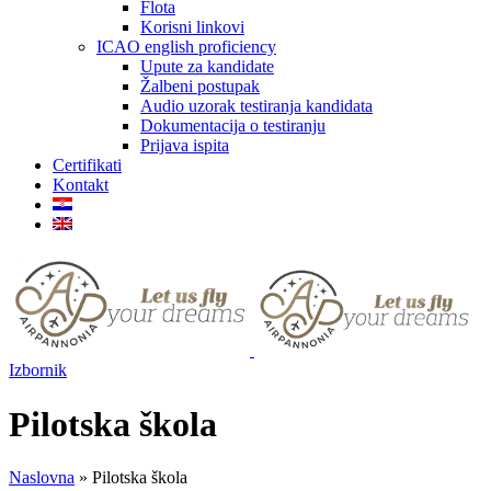
Flota
Korisni linkovi
ICAO english proficiency
Upute za kandidate
Žalbeni postupak
Audio uzorak testiranja kandidata
Dokumentacija o testiranju
Prijava ispita
Certifikati
Kontakt
Izbornik
Pilotska škola
Naslovna
»
Pilotska škola