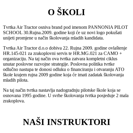
O ŠKOLI
Tvrtka Air Tractor osniva brand pod imenom PANNONIA PILOT
SCHOOL 30.Rujna.2009. godine koji će uz novi logo pokušati
unijeti promjene u način školovanja mladih kandidata.
Tvrtka Air Tractor d.o.o dobiva 22. Rujna 2009. godine ovlaštenje
HR.145-021 za zrakoplovni servis te HR.MG.021 za CAMO +
organizaciju. Na taj način ova tvrtka zatvara kompletni ciklus
unutar poslovne razvojne strategije. Poslovna politika tvrtke
odlučno nastupa te donosi odluku o financiranju i otvaranju ATO
škole krajem rujna 2009 godine koja će imati zadatak školovanja
mladih pilota.
Na taj način tvrtka nastavlja nadogradnju pilotske škole koja se
osnovana 1995 godine. U svrhe školovanja tvrtka posjeduje 2 mala
zrakoplova.
NAŠI INSTRUKTORI