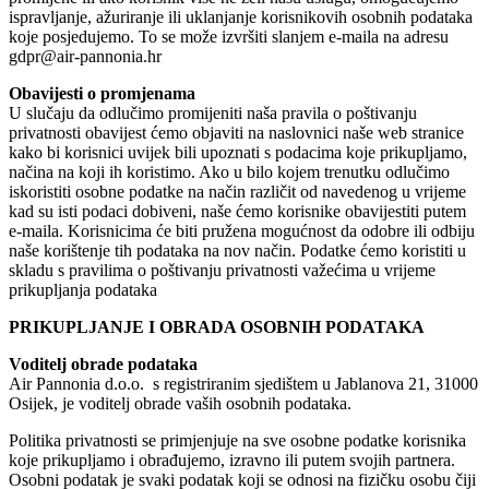
ispravljanje, ažuriranje ili uklanjanje korisnikovih osobnih podataka
koje posjedujemo. To se može izvršiti slanjem e-maila na adresu
gdpr@air-pannonia.hr
Obavijesti o promjenama
U slučaju da odlučimo promijeniti naša pravila o poštivanju
privatnosti obavijest ćemo objaviti na naslovnici naše web stranice
kako bi korisnici uvijek bili upoznati s podacima koje prikupljamo,
načina na koji ih koristimo. Ako u bilo kojem trenutku odlučimo
iskoristiti osobne podatke na način različit od navedenog u vrijeme
kad su isti podaci dobiveni, naše ćemo korisnike obavijestiti putem
e-maila. Korisnicima će biti pružena mogućnost da odobre ili odbiju
naše korištenje tih podataka na nov način. Podatke ćemo koristiti u
skladu s pravilima o poštivanju privatnosti važećima u vrijeme
prikupljanja podataka
PRIKUPLJANJE I OBRADA OSOBNIH PODATAKA
Voditelj obrade podataka
Air Pannonia d.o.o. s registriranim sjedištem u Jablanova 21, 31000
Osijek, je voditelj obrade vaših osobnih podataka.
Politika privatnosti se primjenjuje na sve osobne podatke korisnika
koje prikupljamo i obrađujemo, izravno ili putem svojih partnera.
Osobni podatak je svaki podatak koji se odnosi na fizičku osobu čiji