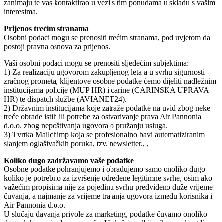
zanimaju te vas kontaktirao u vezi s tim ponudama u skladu s vašim
interesima.
Prijenos trećim stranama
Osobni podaci mogu se prenositi trećim stranama, pod uvjetom da
postoji pravna osnova za prijenos.
Vaši osobni podaci mogu se prenositi sljedećim subjektima:
1) Za realizaciju ugovorom zakupljenog leta a u svrhu sigurnosti
zračnog prometa, klijentove osobne podatke ćemo dijeliti nadležnim
institucijama policije (MUP HR) i carine (CARINSKA UPRAVA
HR) te dispatch službe (AVIANET24).
2) Državnim institucijama koje zatraže podatke na uvid zbog neke
treće obrade istih ili potrebe za ostvarivanje prava Air Pannonia
d.o.o. zbog nepoštivanja ugovora o pružanju usluga.
3) Tvrtka Mailchimp koja se profesionalno bavi automatiziranim
slanjem oglašivačkih poruka, tzv. newsletter., ,
Koliko dugo zadržavamo vaše podatke
Osobne podatke pohranjujemo i obrađujemo samo onoliko dugo
koliko je potrebno za izvršenje određene legitimne svrhe, osim ako
važećim propisima nije za pojedinu svrhu predviđeno duže vrijeme
čuvanja, a najmanje za vrijeme trajanja ugovora između korisnika i
Air Pannonia d.o.o.
U slučaju davanja privole za marketing, podatke čuvamo onoliko