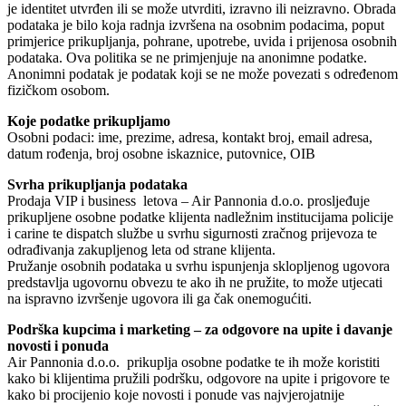
je identitet utvrđen ili se može utvrditi, izravno ili neizravno. Obrada
podataka je bilo koja radnja izvršena na osobnim podacima, poput
primjerice prikupljanja, pohrane, upotrebe, uvida i prijenosa osobnih
podataka. Ova politika se ne primjenjuje na anonimne podatke.
Anonimni podatak je podatak koji se ne može povezati s određenom
fizičkom osobom.
Koje podatke prikupljamo
Osobni podaci: ime, prezime, adresa, kontakt broj, email adresa,
datum rođenja, broj osobne iskaznice, putovnice, OIB
Svrha prikupljanja podataka
Prodaja VIP i business letova – Air Pannonia d.o.o. prosljeđuje
prikupljene osobne podatke klijenta nadležnim institucijama policije
i carine te dispatch službe u svrhu sigurnosti zračnog prijevoza te
odrađivanja zakupljenog leta od strane klijenta.
Pružanje osobnih podataka u svrhu ispunjenja sklopljenog ugovora
predstavlja ugovornu obvezu te ako ih ne pružite, to može utjecati
na ispravno izvršenje ugovora ili ga čak onemogućiti.
Podrška kupcima i marketing – za odgovore na upite i davanje
novosti i ponuda
Air Pannonia d.o.o. prikuplja osobne podatke te ih može koristiti
kako bi klijentima pružili podršku, odgovore na upite i prigovore te
kako bi procijenio koje novosti i ponude vas najvjerojatnije