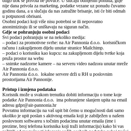
dugo dok se privola ne povuče. U slučaju odbijenih ponuda, gdje
nije dana privola za marketing, podatke vezane uz ponudu čuvamo
godinu dana, a u slučaju da nas zatražite brisanje, isti će biti odmah
u potpunosti obrisani.
Osobni podaci koji više nisu potrebni se ili nepovratno
anonimiziraju ili se uništavaju na siguran način.
Gdje se pohranjuju osobni podaci
Svi podaci pohranjuju se na nekoliko medija:
– podaci za promotivne svrhe: na Air Pannonia d.o.o. korisničkom
računu i zakupljenom dijelu unutar stranice Mailchimp.
– podaci o korisniku kao kupcu: na zakupljenom dijelu tvrtke koja
pruža prostor na webu
– snimke nadzorne kamere – na serveru video nadzora unutar mreže
Air Pannonia d.o.o.
Air Pannonia d.o.o. lokalne servere drži u RH u poslovnim
prostorijama Air Pannonije.
Pristup i izmjena podataka
Korisnik može u svakom trenutku dobiti informaciju o tome koje
podatke Air Pannonia d.o.o. ima pohranjene slanjem upita na email
adresu gdpr@air-pannonia.hr
Povratnu informaciju na vaš upit bit ćemo u mogućnosti dati samo
ukoliko je upit poslan s aktivnog emaila koji je zabilježen u našem
poslovnom softwareu s točnim podacima unutar emaila (ime i
prezime, broj telefona korisnika koji traži informaciju) kako bi vas