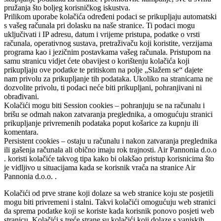
pružanja što boljeg korisničkog iskustva.
Prilikom uporabe kolačića određeni podaci se prikupljaju automatski
s vašeg računala pri dolasku na naše stranice. Ti podaci mogu
uključivati i IP adresu, datum i vrijeme pristupa, podatke o vrsti
računala, operativnog sustava, pretraživaču koji koristite, verzijama
programa kao i jezičnim postavkama vašeg računala. Pristupom na
samu stranicu vidjet ćete obavijest o korištenju kolačića koji
prikupljaju ove podatke te pritiskom na polje „Slažem se“ dajete
nam privolu za prikupljanje tih podataka. Ukoliko na stranicama ne
dozvolite privolu, ti podaci neće biti prikupljani, pohranjivani ni
obrađivani.
Kolačići mogu biti Session cookies – pohranjuju se na računalu i
brišu se odmah nakon zatvaranja preglednika, a omogućuju stranici
prikupljanje privremenih podataka poput košarice za kupnju ili
komentara.
Persistent cookies – ostaju u računalu i nakon zatvaranja preglednika
ili gašenja računala ali obično imaju rok trajnosti. Air Pannonia d.o.o
. koristi kolačiće takvog tipa kako bi olakšao pristup korisnicima što
je vidljivo u situacijama kada se korisnik vraća na stranice Air
Pannonia d.o.o. .
Kolačići od prve strane koji dolaze sa web stranice koju ste posjetili
mogu biti privremeni i stalni. Takvi kolačići omogućuju web stranici
da sprema podatke koji se koriste kada korisnik ponovo posjeti web
stranicu. Kolačići s treće strane su kolačići koji dolaze s vanjskih