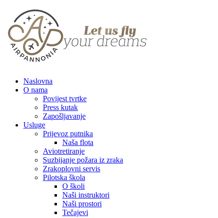
Naslovna
O nama
Povijest tvrtke
Press kutak
Zapošljavanje
Usluge
Prijevoz putnika
Naša flota
Aviotretiranje
Suzbijanje požara iz zraka
Zrakoplovni servis
Pilotska škola
O školi
Naši instruktori
Naši prostori
Tečajevi