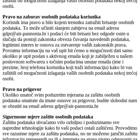
zaštitili od mogućnosti izlaganja vaših osobnih podataka nekoj trećoj
osobi.
Pravo na zaborav osobnih podataka korisnika
Korisnik ima pravo u bilo kojem trenutku zatražiti brisanje osobnih
podataka. To može učiniti slanjem zahtjeva na email adresu
gdpr@air-pannonia.hr i podaci će biti brisani bez odgode osim u
slučaju da postoji zakonska obveza čuvanja navedenih podataka,
legitimni interes te osnova za ostvarenje vaših zakonskih prava.
Povratnu informaciju na vaš upit bit ćemo u mogućnosti dati samo
ukoliko je upit poslan s aktivnog emaila koji je zabilježen u našem
poslovnom softwareu s točnim podacima unutar emaila (ime i
prezime, broj telefona korisnika koji traži informaciju) kako bi vas
zaštitili od mogućnosti izlaganja vaših osobnih podataka nekoj trećoj
osobi.
Pravo na prigovor
Ukoliko unatoč svim poduzetim mjerama za zaštitu osobnih
podataka smatrate da imate osnove za prigovor, budite slobodni nam
se obratiti na email adresu gdpr@air-pannonia.hr
Sigurnosne mjere zaštite osobnih podataka
Zaštitu podataka shvaćamo vrlo ozbiljno i poduzimamo sve
napredne tehnologije kako bi vaši podaci ostali zaštićeni. Provodimo
sve razumne mjere za zaštitu podataka, no ne možemo jamčiti zaštitu
informacija prenesenih na ili s interneta pa stoga nismo odgovorni za