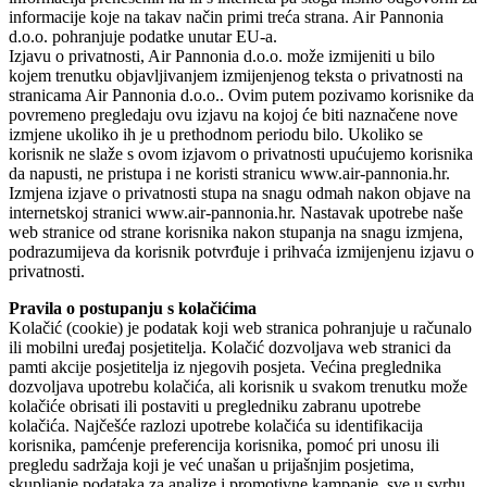
informacije koje na takav način primi treća strana. Air Pannonia
d.o.o. pohranjuje podatke unutar EU-a.
Izjavu o privatnosti, Air Pannonia d.o.o. može izmijeniti u bilo
kojem trenutku objavljivanjem izmijenjenog teksta o privatnosti na
stranicama Air Pannonia d.o.o.. Ovim putem pozivamo korisnike da
povremeno pregledaju ovu izjavu na kojoj će biti naznačene nove
izmjene ukoliko ih je u prethodnom periodu bilo. Ukoliko se
korisnik ne slaže s ovom izjavom o privatnosti upućujemo korisnika
da napusti, ne pristupa i ne koristi stranicu www.air-pannonia.hr.
Izmjena izjave o privatnosti stupa na snagu odmah nakon objave na
internetskoj stranici www.air-pannonia.hr. Nastavak upotrebe naše
web stranice od strane korisnika nakon stupanja na snagu izmjena,
podrazumijeva da korisnik potvrđuje i prihvaća izmijenjenu izjavu o
privatnosti.
Pravila o postupanju s kolačićima
Kolačić (cookie) je podatak koji web stranica pohranjuje u računalo
ili mobilni uređaj posjetitelja. Kolačić dozvoljava web stranici da
pamti akcije posjetitelja iz njegovih posjeta. Većina preglednika
dozvoljava upotrebu kolačića, ali korisnik u svakom trenutku može
kolačiće obrisati ili postaviti u pregledniku zabranu upotrebe
kolačića. Najčešće razlozi upotrebe kolačića su identifikacija
korisnika, pamćenje preferencija korisnika, pomoć pri unosu ili
pregledu sadržaja koji je već unašan u prijašnjim posjetima,
skupljanje podataka za analize i promotivne kampanje, sve u svrhu