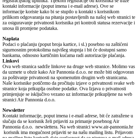
registracijskog upitnika. Tijekom registracije od korisnika se traže
kontakt informacije (poput imena i e-mail adrese). Ove se
informacije koriste kako bi se stupilo u kontakt s korisnikom
prilikom odgovaranja na pitanja postavljenih na našoj web stranici te
za osiguravanje privatnosti korisnika pri kontroli statusa rezervacije i
unosa ili promjene podataka.
Naplata
Podaci o plaćanju (poput broja kartice, i sl.) posebno su zaštićeni
sigurnosnim protokolima najvišeg stupnja i bit će dostupni samo
bankama, odnosno kartičnim kućama radi autorizacije plaćanja.
Linkovi
Ova web stranica sadrže linkove na druge web stranice. Molimo vas
da uzmete u obzir kako Air Pannonia d.o.o. ne može biti odgovoran
za poštivanje privatnosti na spomenutim drugim web stranicama.
Naše korisnike potičemo da pročitaju izjave o privatnosti svake web
stranice koja prikuplja osobne podatke. Ova Izjava o privatnosti
primjenjuje se isključivo vezano uz informacije prikupljene na web
stranici Air Pannonia d.o.o.
Newsletter
Kontakt informacije, poput imena i e-mail adrese, bit će zatražene u
slučaju da se korisnik želi prijaviti za primanje posebnog Air
Pannonia d.o.o. newslettera. Na web stranici www.air-pannonia.hr
korisnik ima mogućnost prijaviti se na našu mailing listu. Prijavom
na mailing listu korisnik daje suglasnost da se njegova e-mail adresa