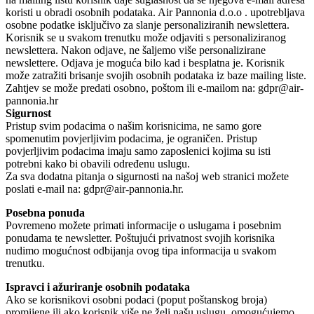
koristi u obradi osobnih podataka. Air Pannonia d.o.o . upotrebljava
osobne podatke isključivo za slanje personaliziranih newslettera.
Korisnik se u svakom trenutku može odjaviti s personaliziranog
newslettera. Nakon odjave, ne šaljemo više personalizirane
newslettere. Odjava je moguća bilo kad i besplatna je. Korisnik
može zatražiti brisanje svojih osobnih podataka iz baze mailing liste.
Zahtjev se može predati osobno, poštom ili e-mailom na: gdpr@air-
pannonia.hr
Sigurnost
Pristup svim podacima o našim korisnicima, ne samo gore
spomenutim povjerljivim podacima, je ograničen. Pristup
povjerljivim podacima imaju samo zaposlenici kojima su isti
potrebni kako bi obavili određenu uslugu.
Za sva dodatna pitanja o sigurnosti na našoj web stranici možete
poslati e-mail na: gdpr@air-pannonia.hr.
Posebna ponuda
Povremeno možete primati informacije o uslugama i posebnim
ponudama te newsletter. Poštujući privatnost svojih korisnika
nudimo mogućnost odbijanja ovog tipa informacija u svakom
trenutku.
Ispravci i ažuriranje osobnih podataka
Ako se korisnikovi osobni podaci (poput poštanskog broja)
promijene ili ako korisnik više ne želi našu uslugu, omogućujemo