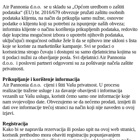
Air Pannonia d.o.o. se u skladu sa „Općom uredbom o zaštiti
podataka“ (EU) br. 2016/679 obvezuje pružati zaštitu osobnih
podataka klijenta, na način da prikuplja samo nužne, osnovne
podatke o klijentu koji su potrebni za ispunjenje naših obveza;
informira klijente o načinu korištenja prikupljenih podataka, redovito
daje kupcima mogućnost izbora o upotrebi njihovih podataka,
uključujući mogućnost odluke žele li da se njihovo ime ukloni s lista
koje se koriste za marketinške kampanje. Svi se podaci o
korisnicima strogo čuvaju i dostupni su samo djelatnicima kojima su
ti podaci nužni za obavljanje posla. Svi djelatnici Air Pannonia
d.o.o. i poslovni partneri odgovorni su za poštivanje načela zaštite
privatnosti.
Prikupljanje i korištenje informacija
Air Pannonia d.o.o. cijeni i štiti Vašu privatnost. U procesu
realizacije tražene usluge i za davanje obavijesti i informacija
vezanih uz Vašu uslugu, koristit ćemo samo one informacije koje
nam svojevoljno date. Obvezujemo se da nećemo prodati, iznijeti ili
dati ove informacije trećoj stranci na način koji nije naveden u ovoj
izjavi.
Registracija
Kako bi se napravila rezervacija ili poslao upit na ovoj web stranici,
korisnik prethodno mora obaviti registraciju popunjavanjem