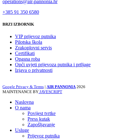
operations@air-pannonia.hr
+385 91 350 6580
BRZI IZBORNIK
VIP prijevoz putnika
Pilotska škola
Zrakoplovni servis
Certifikati
Opasna roba
Opći uvjeti prijevoza putnika i prtljage
Izjava o privatnosti
Google Privacy & Terms
|
AIR PANNONIA
2026
MAINTENANCE BY
JAVESCRIPT
Naslovna
O nama
Povijest tvrtke
Press kutak
Zapošljavanje
Usluge
Prijevoz putnika